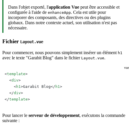
Dans l'objet exporté, l'
application Vue
peut être accessible et
configurée à l'aide de
. Cela est utile pour
enhanceApp
incorporer des composants, des directives ou des plugins
globaux. Dans notre contexte actuel, son utilisation n'est pas
nécessaire.
Fichier
Layout.vue
Pour commencer, nous pouvons simplement insérer un élément
h1
avec le texte "Garabit Blog" dans le fichier
.
Layout.vue
vue
<
template
>
  <
div
>
    <
h1
>Garabit Blog</
h1
>
  </
div
>
</
template
>
Pour lancer le
serveur de développement
, exécutons la commande
suivante :