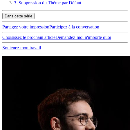
3.
Suppression du Thème par Défaut
  }, 
Dans cette série
  vite: {
    plugins: [
Components
()],
Partagez votre impression
Participez à la conversation
  },
Choisissez le prochain article
})
Demandez-moi n'importe quoi
Soutenez mon travail