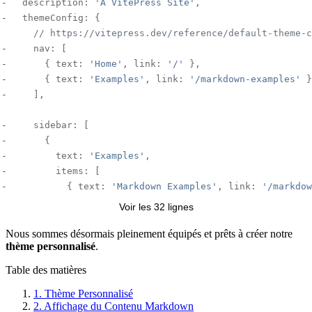
  description: 
'A VitePress Site'
, 
  themeConfig: { 
    // https://vitepress.dev/reference/default-theme-c
    nav: [ 
      { text: 
'Home'
, link: 
'/'
 }, 
      { text: 
'Examples'
, link: 
'/markdown-examples'
 }
    ], 
    sidebar: [ 
      { 
        text: 
'Examples'
, 
        items: [ 
          { text: 
'Markdown Examples'
, link: 
'/markdow
          { text: 
'Runtime API Examples'
, link: 
'/api-
Voir les 32 lignes
        ], 
      }, 
Nous sommes désormais pleinement équipés et prêts à créer notre
thème personnalisé
.
    ], 
Table des matières
    socialLinks: [ 
1.
Thème Personnalisé
      { icon: 
'github'
, link: 
'https://github.com/vuej
2.
Affichage du Contenu Markdown
    ], 