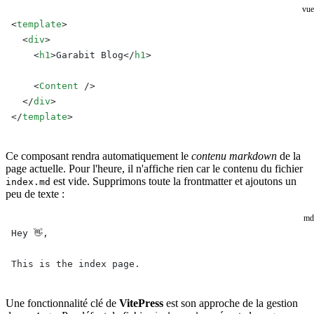
vue
<
template
>
  <
div
>
    <
h1
>Garabit Blog</
h1
>
    <
Content
 />
  </
div
>
</
template
>
Ce composant rendra automatiquement le
contenu markdown
de la
page actuelle. Pour l'heure, il n'affiche rien car le contenu du fichier
est vide. Supprimons toute la frontmatter et ajoutons un
index.md
peu de texte :
md
Hey 👋,
This is the index page.
Une fonctionnalité clé de
VitePress
est son approche de la gestion