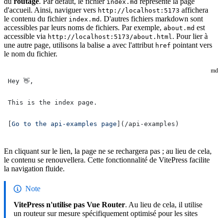
du
routage
. Par défaut, le fichier
représente la page
index.md
d'accueil. Ainsi, naviguer vers
affichera
http://localhost:5173
le contenu du fichier
. D'autres fichiers markdown sont
index.md
accessibles par leurs noms de fichiers. Par exemple,
est
about.md
accessible via
. Pour lier à
http://localhost:5173/about.html
une autre page, utilisons la balise
avec l'attribut
pointant vers
a
href
le nom du fichier.
md
Hey 👋,
This is the index page.
[
Go to the api-examples page
](
/api-examples
)
En cliquant sur le lien, la page ne se rechargera pas ; au lieu de cela,
le contenu se renouvellera. Cette fonctionnalité de VitePress facilite
la navigation fluide.
Note
VitePress n'utilise pas Vue Router
. Au lieu de cela, il utilise
un routeur sur mesure spécifiquement optimisé pour les sites