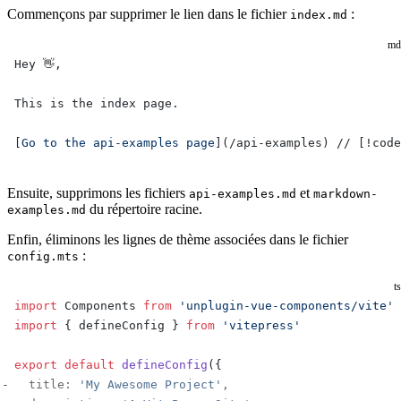
Commençons par supprimer le lien dans le fichier
:
index.md
md
Hey 👋,
This is the index page.
[
Go to the api-examples page
](
/api-examples
) // [!code
Ensuite, supprimons les fichiers
et
api-examples.md
markdown-
du répertoire racine.
examples.md
Enfin, éliminons les lignes de thème associées dans le fichier
:
config.mts
ts
import
 Components 
from
 'unplugin-vue-components/vite'
import
 { defineConfig } 
from
 'vitepress'
export
 default
 defineConfig
({
  title: 
'My Awesome Project'
, 