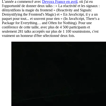
L'année a commencé avec
Devoxx France en avril
, où j'ai eu
l'opportunité de donner deux talks : « La réactivité et les signaux :
démystifions la magie du frontend » (Reactivity and Signals:
Demystifying the Frontend's Magic) et « En JavaScript, il y a un
paquet pour tout... et souvent pour rien » (In JavaScript, There's a
Package for Everything… and Often for Nothing). Pour une
conférence de cette taille, avec plus de 4 500 participants et
seulement 281 talks acceptés sur plus de 1 100 soumissions, c'est
vraiment un honneur d'être sélectionné deux fois.