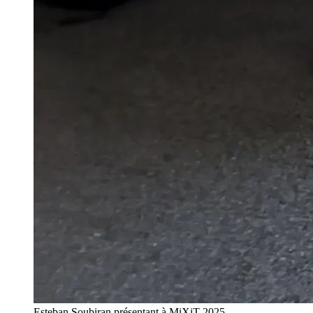
Esteban Soubiran présentant à MiXiT 2025.