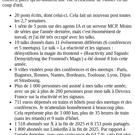
coup d'œil.
20 posts écrits, dont celui-ci. Cela fait un nouveau post toutes
les 2,7 semaines.
1 série de 5 posts sur des agents IA et un serveur MCP. Moins
de séries que l'année dernière, mais c'est énormément de
travail, et j'ai été très occupé avec les talks.
19 talks donnés dans 11 événements différents (6 conférences
et 5 meetups). Le talk « La réactivité et les signaux :
démystifions la magie du frontend » (Reactivity and Signals:
Demystifying the Frontend's Magic) a été donné 8 fois cette
année.
9 villes visitées pour des conférences et des meetups : Paris,
Bagneux, Rennes, Nantes, Bordeaux, Toulouse, Lyon, Dijon
et Strasbourg.
Plus de 1 000 personnes ont assisté à mes talks cette année,
avec un pic à plus de 200 personnes pour mon talk à Devoxx
France sur la réactivité et les signaux.
711 euros dépensés en trains et hôtels pour des meetups et des
conférences. Je m'attendais honnêtement à beaucoup plus.
Cela représente plus de 3 000 km, plus de 35 heures de train
(sans les retards) et 9 nuits d'hôtel.
1 518 abonnés sur X à la fin de 2025 et 8 153 posts partagés.
1 800 abonnés sur LinkedIn à la fin de 2025. Par rapport à
l'année dernière, avec une croissance de 63,7 %, cela fait plus