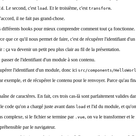
. Le second, c'est
. Et le troisième, c'est
.
Id
load
transform
'accord, il ne fait pas grand-chose.
les différents hooks pour mieux comprendre comment tout ça fonctionne.
rce que ce qu'il nous permet de faire, c'est de récupérer l'identifiant d'u
 : ça va devenir un petit peu plus clair au fil de la présentation.
de passer de l'identifiant d'un module à son contenu.
upérer l'identifiant d'un module, donc ici
src/components/HelloWor
ar exemple, et de récupérer le contenu pour le renvoyer. Parce qu'au fin
îne de caractères. En fait, ces trois cas-là sont parfaitement valides da
is le code qu'on a chargé juste avant dans
et l'id du module, et qu'o
load
s complexe, si le fichier se termine par
, on va le transformer et l
.vue
préhensible par le navigateur.