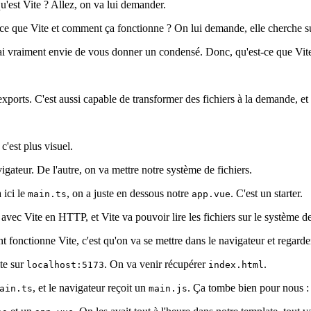
u'est Vite ? Allez, on va lui demander.
que Vite et comment ça fonctionne ? On lui demande, elle cherche sur In
 j'ai vraiment envie de vous donner un condensé. Donc, qu'est-ce que Vit
ports. C'est aussi capable de transformer des fichiers à la demande, et c'
c'est plus visuel.
gateur. De l'autre, on va mettre notre système de fichiers.
 ici le
, on a juste en dessous notre
. C'est un starter.
main.ts
app.vue
vec Vite en HTTP, et Vite va pouvoir lire les fichiers sur le système de
onctionne Vite, c'est qu'on va se mettre dans le navigateur et regarde
ite sur
. On va venir récupérer
.
localhost:5173
index.html
, et le navigateur reçoit un
. Ça tombe bien pour nous :
ain.ts
main.js