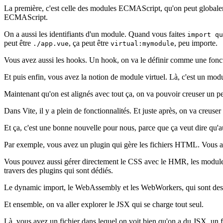
La première, c'est celle des modules ECMAScript, qu'on peut globalemen
ECMAScript.
On a aussi les identifiants d'un module. Quand vous faites
import qu
peut être
, ça peut être
, peu importe.
./app.vue
virtual:mymodule
Vous avez aussi les hooks. Un hook, on va le définir comme une fonctio
Et puis enfin, vous avez la notion de module virtuel. Là, c'est un mo
Maintenant qu'on est alignés avec tout ça, on va pouvoir creuser un pet
Dans Vite, il y a plein de fonctionnalités. Et juste après, on va creuse
Et ça, c'est une bonne nouvelle pour nous, parce que ça veut dire qu'a
Par exemple, vous avez un plugin qui gère les fichiers HTML. Vous ave
Vous pouvez aussi gérer directement le CSS avec le HMR, les modules et 
travers des plugins qui sont dédiés.
Le dynamic import, le WebAssembly et les WebWorkers, qui sont des tr
Et ensemble, on va aller explorer le JSX qui se charge tout seul.
Là, vous avez un fichier dans lequel on voit bien qu'on a du JSX, un fi