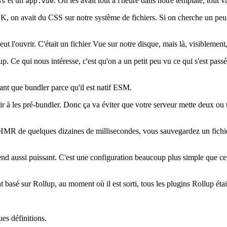
et un
. On les avait tout à l'heure dans notre template, tout v
ss
app.vue
K, on avait du CSS sur notre système de fichiers. Si on cherche un pe
peut l'ouvrir. C'était un fichier Vue sur notre disque, mais là, visiblement
up. Ce qui nous intéresse, c'est qu'on a un petit peu vu ce qui s'est pas
ant que bundler parce qu'il est natif ESM.
r à les pré-bundler. Donc ça va éviter que votre serveur mette deux ou t
MR de quelques dizaines de millisecondes, vous sauvegardez un fichier,
 rend aussi puissant. C'est une configuration beaucoup plus simple que c
nt basé sur Rollup, au moment où il est sorti, tous les plugins Rollup éta
ues définitions.