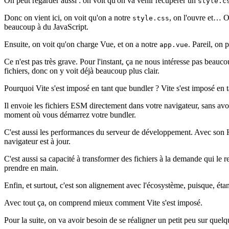
On peut regarder aussi : on voit qu'on va venir récupérer un
style.c
Donc on vient ici, on voit qu'on a notre
, on l'ouvre et… O
style.css
beaucoup à du JavaScript.
Ensuite, on voit qu'on charge Vue, et on a notre
. Pareil, on 
app.vue
Ce n'est pas très grave. Pour l'instant, ça ne nous intéresse pas beauco
fichiers, donc on y voit déjà beaucoup plus clair.
Pourquoi Vite s'est imposé en tant que bundler ? Vite s'est imposé en t
Il envoie les fichiers ESM directement dans votre navigateur, sans avoi
moment où vous démarrez votre bundler.
C'est aussi les performances du serveur de développement. Avec son H
navigateur est à jour.
C'est aussi sa capacité à transformer des fichiers à la demande qui le
prendre en main.
Enfin, et surtout, c'est son alignement avec l'écosystème, puisque, éta
Avec tout ça, on comprend mieux comment Vite s'est imposé.
Pour la suite, on va avoir besoin de se réaligner un petit peu sur quelq