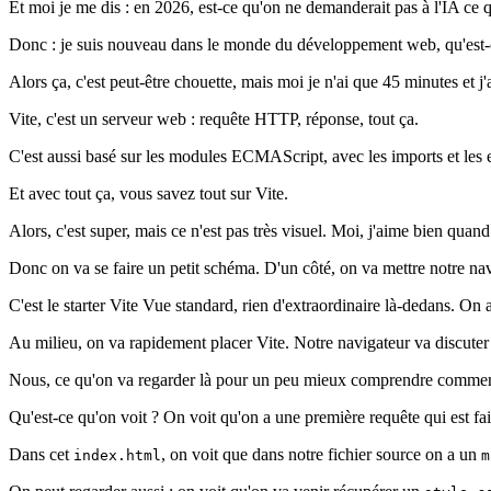
Et moi je me dis : en 2026, est-ce qu'on ne demanderait pas à l'IA ce q
Donc : je suis nouveau dans le monde du développement web, qu'est-ce 
Alors ça, c'est peut-être chouette, mais moi je n'ai que 45 minutes et
Vite, c'est un serveur web : requête HTTP, réponse, tout ça.
C'est aussi basé sur les modules ECMAScript, avec les imports et les ex
Et avec tout ça, vous savez tout sur Vite.
Alors, c'est super, mais ce n'est pas très visuel. Moi, j'aime bien quand 
Donc on va se faire un petit schéma. D'un côté, on va mettre notre navi
C'est le starter Vite Vue standard, rien d'extraordinaire là-dedans. On a
Au milieu, on va rapidement placer Vite. Notre navigateur va discuter a
Nous, ce qu'on va regarder là pour un peu mieux comprendre comment f
Qu'est-ce qu'on voit ? On voit qu'on a une première requête qui est fa
Dans cet
, on voit que dans notre fichier source on a un
index.html
m