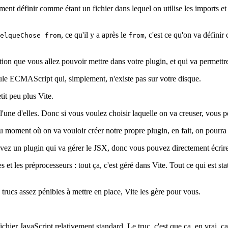
t définir comme étant un fichier dans lequel on utilise les imports et 
, ce qu'il y a après le
, c'est ce qu'on va défini
elqueChose from
from
n que vous allez pouvoir mettre dans votre plugin, et qui va permettre 
dule ECMAScript qui, simplement, n'existe pas sur votre disque.
it peu plus Vite.
r l'une d'elles. Donc si vous voulez choisir laquelle on va creuser, vous
u moment où on va vouloir créer notre propre plugin, en fait, on pourra f
z un plugin qui va gérer le JSX, donc vous pouvez directement écrire de
les préprocesseurs : tout ça, c'est géré dans Vite. Tout ce qui est stati
ucs assez pénibles à mettre en place, Vite les gère pour vous.
chier JavaScript relativement standard. Le truc, c'est que ça, en vrai, ç