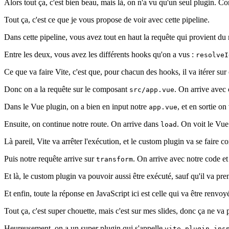
Alors tout ça, c'est bien beau, mais là, on n'a vu qu'un seul plugin. 
Tout ça, c'est ce que je vous propose de voir avec cette pipeline.
Dans cette pipeline, vous avez tout en haut la requête qui provient du
Entre les deux, vous avez les différents hooks qu'on a vus :
resolveI
Ce que va faire Vite, c'est que, pour chacun des hooks, il va itérer su
Donc on a la requête sur le composant
. On arrive avec 
src/app.vue
Dans le Vue plugin, on a bien en input notre
, et en sortie o
app.vue
Ensuite, on continue notre route. On arrive dans
. On voit le Vue
load
Là pareil, Vite va arrêter l'exécution, et le custom plugin va se faire 
Puis notre requête arrive sur
. On arrive avec notre code et
transform
Et là, le custom plugin va pouvoir aussi être exécuté, sauf qu'il va pr
Et enfin, toute la réponse en JavaScript ici est celle qui va être renvoy
Tout ça, c'est super chouette, mais c'est sur mes slides, donc ça ne va 
Heureusement, on a un super plugin qui s'appelle
vite-plugin-ins