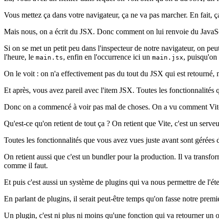
Vous mettez ça dans votre navigateur, ça ne va pas marcher. En fait, ç
Mais nous, on a écrit du JSX. Donc comment on lui renvoie du JavaScr
Si on se met un petit peu dans l'inspecteur de notre navigateur, on peut 
l'heure, le
, enfin en l'occurrence ici un
, puisqu'on
main.ts
main.jsx
On le voit : on n'a effectivement pas du tout du JSX qui est retourné, 
Et après, vous avez pareil avec l'item JSX. Toutes les fonctionnalités
Donc on a commencé à voir pas mal de choses. On a vu comment Vite s'
Qu'est-ce qu'on retient de tout ça ? On retient que Vite, c'est un ser
Toutes les fonctionnalités que vous avez vues juste avant sont gérées
On retient aussi que c'est un bundler pour la production. Il va transfor
comme il faut.
Et puis c'est aussi un système de plugins qui va nous permettre de l'éte
En parlant de plugins, il serait peut-être temps qu'on fasse notre prem
Un plugin, c'est ni plus ni moins qu'une fonction qui va retourner un o