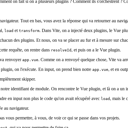
Comment on fait si on a plusieurs plugins ? Comment ils s'orchestrent ? 
 navigateur. Tout en bas, vous avez la réponse qui va retourner au naviga
,
et
. Dans Vite, on a injecté deux plugins, le Vue plu
d
load
transform
r chacun des plugins. Et nous, on va se placer au fur et à mesure sur cha
cette requête, on rentre dans
, et puis on a le Vue plugin.
resolveId
n va renvoyer
. Comme on a renvoyé quelque chose, Vite va arrête
app.vue
 plugin, on l'exécute. En input, on prend bien notre
, et en out
app.vue
complètement skipper.
 notre identifiant de module. On rencontre le Vue plugin, et là on a un i
endre en input non plus le code qu'on avait récupéré avec
, mais le 
load
ée au navigateur.
pas vous permettre, à vous, de voir ce qui se passe dans vos projets.
, qui va nous permettre de faire ça.
pect