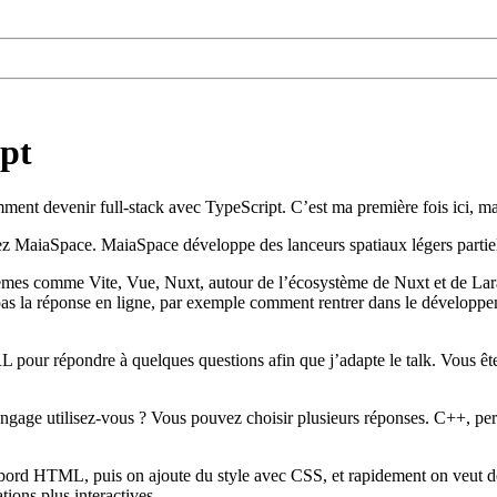
ipt
omment devenir full‑stack avec TypeScript. C’est ma première fois ici, m
z MaiaSpace. MaiaSpace développe des lanceurs spatiaux légers partielle
stèmes comme Vite, Vue, Nuxt, autour de l’écosystème de Nuxt et de Larav
s pas la réponse en ligne, par exemple comment rentrer dans le dévelo
 pour répondre à quelques questions afin que j’adapte le talk. Vous ête
angage utilisez‑vous ? Vous pouvez choisir plusieurs réponses. C++, pe
d HTML, puis on ajoute du style avec CSS, et rapidement on veut des 
ions plus interactives.