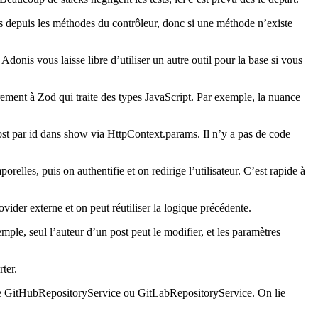
s depuis les méthodes du contrôleur, donc si une méthode n’existe
onis vous laisse libre d’utiliser un autre outil pour la base si vous
rement à Zod qui traite des types JavaScript. Par exemple, la nuance
 post par id dans show via HttpContext.params. Il n’y a pas de code
relles, puis on authentifie et on redirige l’utilisateur. C’est rapide à
ovider externe et on peut réutiliser la logique précédente.
emple, seul l’auteur d’un post peut le modifier, et les paramètres
rter.
mme GitHubRepositoryService ou GitLabRepositoryService. On lie