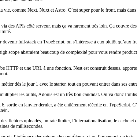
a vie, comme Next, Nuxt et Astro. C’est super pour le front, mais dans 
via des APIs côté serveur, mais ça va rarement très loin. Ça couvre d
limité.
ur devenir full‑stack en TypeScript, on s’intéresse à eux plutôt qu’aux
gh scope abstraient beaucoup de complexité pour vous rendre productifs
verbe HTTP et une URL à une fonction. Nest est construit dessus, apport
 moi.
étier dès le jour 1 avec le starter, tout en pouvant entrer dans ses entr
ultiplier les outils, Adonis est un très bon candidat. On va donc l’utili
, sortie en janvier dernier, a été entièrement réécrite en TypeScript. 
tein.
des fichiers uploadés, un rate limiter, l’internationalisation, le cache 
ines de millisecondes.
veur via l’inférence des retours de contrôleurs, et un framework de tests. 