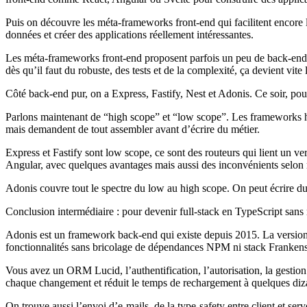
Puis on découvre les méta‑frameworks front‑end qui facilitent encore l
données et créer des applications réellement intéressantes.
Les méta‑frameworks front‑end proposent parfois un peu de back‑end 
dès qu’il faut du robuste, des tests et de la complexité, ça devient vite 
Côté back‑end pur, on a Express, Fastify, Nest et Adonis. Ce soir, po
Parlons maintenant de “high scope” et “low scope”. Les frameworks hi
mais demandent de tout assembler avant d’écrire du métier.
Express et Fastify sont low scope, ce sont des routeurs qui lient un 
Angular, avec quelques avantages mais aussi des inconvénients selon
Adonis couvre tout le spectre du low au high scope. On peut écrire du m
Conclusion intermédiaire : pour devenir full‑stack en TypeScript sans m
Adonis est un framework back‑end qui existe depuis 2015. La version 6
fonctionnalités sans bricolage de dépendances NPM ni stack Frankens
Vous avez un ORM Lucid, l’authentification, l’autorisation, la gestion 
chaque changement et réduit le temps de rechargement à quelques diza
On trouve aussi l’envoi d’e‑mails, de la type‑safety entre client et ser