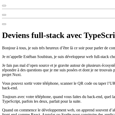
Deviens full-stack avec TypeScr
Bonjour à tous, je suis très heureux d’être là ce soir pour parler de c
Je m’appelle Estéban Soubiran, je suis développeur web full‑stack che
Je fais pas mal d’open source et je gravite autour de plusieurs écosy
répondre à des questions que je me suis posées et dont je ne trouvai
projet Nuxt.
Vous pouvez sortir votre téléphone, scanner le QR code ou taper l’URL
back‑end.
Toujours avec votre téléphone, quand vous faites du back‑end, quel l
TypeScript, parfois les deux, parfait pour la suite.
Quand on commence le développement web, on apprend souvent d’abor
front‑end comme React, Angular ou Svelte pour construire des applicat