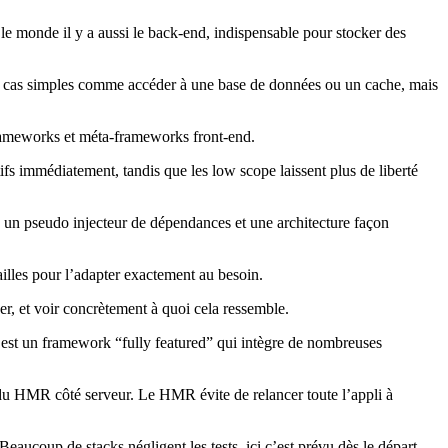
le monde il y a aussi le back‑end, indispensable pour stocker des
es cas simples comme accéder à une base de données ou un cache, mais
 frameworks et méta‑frameworks front‑end.
 immédiatement, tandis que les low scope laissent plus de liberté
e un pseudo injecteur de dépendances et une architecture façon
ailles pour l’adapter exactement au besoin.
ser, et voir concrètement à quoi cela ressemble.
C’est un framework “fully featured” qui intègre de nombreuses
et du HMR côté serveur. Le HMR évite de relancer toute l’appli à
Beaucoup de stacks négligent les tests, ici c’est prévu dès le départ.