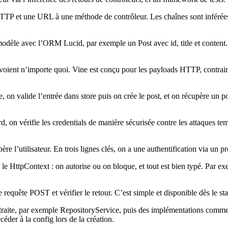
HTTP et une URL à une méthode de contrôleur. Les chaînes sont inférée
dèle avec l’ORM Lucid, par exemple un Post avec id, title et content. Ad
envoient n’importe quoi. Vine est conçu pour les payloads HTTP, contrai
te, on valide l’entrée dans store puis on crée le post, et on récupère un
 on vérifie les credentials de manière sécurisée contre les attaques tempo
e l’utilisateur. En trois lignes clés, on a une authentification via un pr
s le HttpContext : on autorise ou on bloque, et tout est bien typé. Par ex
e requête POST et vérifier le retour. C’est simple et disponible dès le sta
abstraite, par exemple RepositoryService, puis des implémentations co
éder à la config lors de la création.