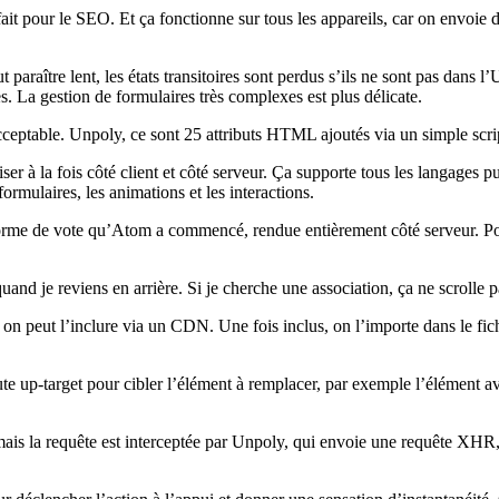
parfait pour le SEO. Et ça fonctionne sur tous les appareils, car on env
 paraître lent, les états transitoires sont perdus s’ils ne sont pas dans l
. La gestion de formulaires très complexes est plus délicate.
eptable. Unpoly, ce sont 25 attributs HTML ajoutés via un simple script
ser à la fois côté client et côté serveur. Ça supporte tous les langages 
ormulaires, les animations et les interactions.
me de vote qu’Atom a commencé, rendue entièrement côté serveur. Pour l’
 quand je reviens en arrière. Si je cherche une association, ça ne scrolle 
 peut l’inclure via un CDN. Une fois inclus, on l’importe dans le fichier
oute up-target pour cibler l’élément à remplacer, par exemple l’élément a
is la requête est interceptée par Unpoly, qui envoie une requête XHR, 