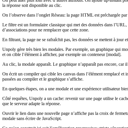
On peut aller plus loin avec d’autres attributs. On ajoute up-instant p
la réponse soit disponible au clic.
On l’observe dans l’onglet Réseau: la page HTML est préchargée par Un
Le filtre est un formulaire classique qui met des données dans l’URL, r
d’associations pour ne remplacer que cette zone.
En filtrant, la page ne se rafraîchit pas, les données se mettent à jour e
Unpoly gère très bien les modales. Par exemple, un graphique qui mont
et on cible l’élément à afficher, par exemple un conteneur [modal].
Au clic, la modale apparaît. Le graphique n’apparaît pas encore, car il
On écrit un compiler qui cible les canvas dans l’élément remplacé et i
passées au compiler et le graphique s’affiche.
En quelques étapes, on a une modale et une expérience utilisateur bi
Côté requêtes, Unpoly a un cache: revenir sur une page utilise le ca
que le serveur adapte la réponse.
Ouvrir le lien dans une nouvelle page n’affiche pas la croix de fermetu
modale sans écrire de JavaScript.