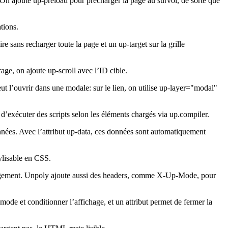
é. On ajoute up-preload pour précharger la page au survol, de sorte que
tions.
 sans recharger toute la page et un up-target sur la grille
trage, on ajoute up-scroll avec l’ID cible.
t l’ouvrir dans une modale: sur le lien, on utilise up-layer="modal"
t d’exécuter des scripts selon les éléments chargés via up.compiler.
données. Avec l’attribut up-data, ces données sont automatiquement
ylisable en CSS.
chargement. Unpoly ajoute aussi des headers, comme X-Up-Mode, pour
mode et conditionner l’affichage, et un attribut permet de fermer la