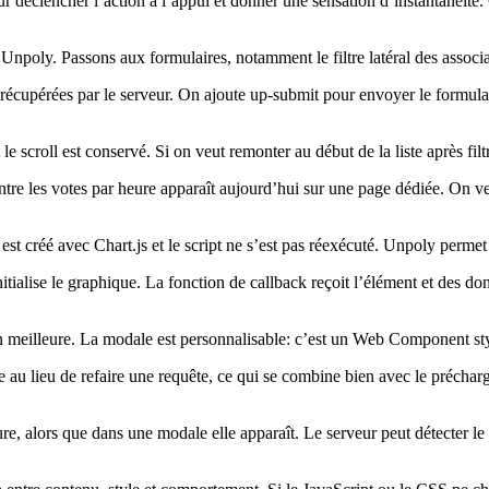
our déclencher l’action à l’appui et donner une sensation d’instantanéit
poly. Passons aux formulaires, notamment le filtre latéral des associa
écupérées par le serveur. On ajoute up-submit pour envoyer le formulaire
t le scroll est conservé. Si on veut remonter au début de la liste après fil
re les votes par heure apparaît aujourd’hui sur une page dédiée. On veu
 est créé avec Chart.js et le script ne s’est pas réexécuté. Unpoly perme
nitialise le graphique. La fonction de callback reçoit l’élément et des 
en meilleure. La modale est personnalisable: c’est un Web Component st
che au lieu de refaire une requête, ce qui se combine bien avec le pré
re, alors que dans une modale elle apparaît. Le serveur peut détecter le 