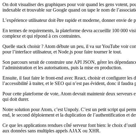
On doit visualiser des graphiques pour voir quand les gens votent, pour 
indexable et trouvable sur Google quand on tape le nom de l’associati
L’expérience utilisateur doit être rapide et moderne, donner envie de 
En termes de requirements, la plateforme devra accueillir 100 000 vi
complexe et qui répond à ces contraintes.
Quelle stack choisir ? Atom débute un peu, il va sur YouTube voir c
pour l’interface utilisateur, et Node.js pour faire tourner le tout.
Son parcours serait de construire une API JSON, gérer les dépendances d’
l’administration et les autorisations, puis la mise en production.
Ensuite, il faut faire le front-end avec React, choisir et configurer les
l’accessibilité à traiter, et le SEO qui n’est pas évident, donc il f
Pour cette plateforme de vote, Atom devrait maintenir deux serveurs en
qui doit durer.
Notre solution pour Atom, c’est Unpoly. C’est un petit script qui perm
end, le second déploiement et la duplication de l’authentification et des
Ce que les applications rendues côté serveur font bien: le choix d’o
aux données sans multiples appels AJAX ou XHR.