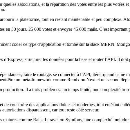
quelles associations, et la répartition des votes entre les plus votées et
on.
parcourir la plateforme, tout en restant maintenable et peu complexe. Ato
sites en 30 jours, 25 000 votes et envoyer 45 000 mails. C’est importan
omment coder ce type d’application et tombe sur la stack MERN. Mongo
Express, structurer les données pour la base et router l’API. Il doit gére
 dépendances, faire le routage, se connecter à l’API, itérer quand ça ne ma
audra peut-être un méta‑framework comme Remix ou Next et un second dépl
 production. Il a trois problèmes: un temps limité, une complexité trop
et de construire des applications fluides et modernes, tout en étant en
 autorisations disparaissent, car tout reste côté serveur.
utils matures comme Rails, Laravel ou Symfony, une complexité moindre 