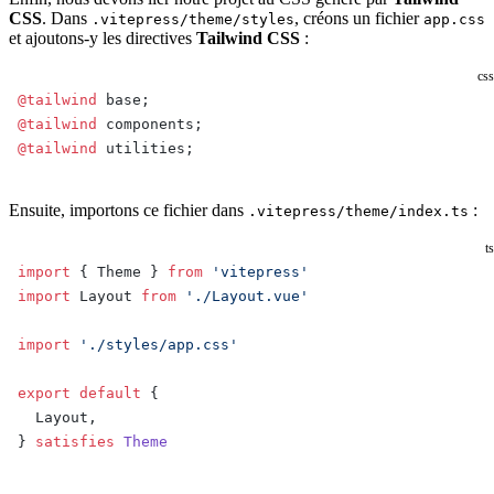
CSS
. Dans
, créons un fichier
.vitepress/theme/styles
app.css
et ajoutons-y les directives
Tailwind CSS
:
css
@tailwind
 base;
@tailwind
 components;
@tailwind
 utilities;
Ensuite, importons ce fichier dans
:
.vitepress/theme/index.ts
ts
import
 { Theme } 
from
 'vitepress'
import
 Layout 
from
 './Layout.vue'
import
 './styles/app.css'
export
 default
 {
  Layout,
} 
satisfies
 Theme