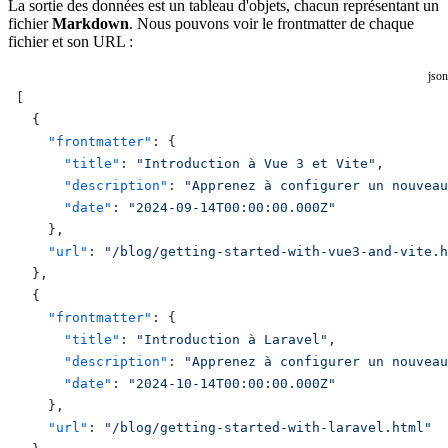
La sortie des données est un tableau d'objets, chacun représentant un
fichier
Markdown
. Nous pouvons voir le frontmatter de chaque
fichier et son URL :
json
[
  {
    "frontmatter"
: {
      "title"
: 
"Introduction à Vue 3 et Vite"
,
      "description"
: 
"Apprenez à configurer un nouveau
      "date"
: 
"2024-09-14T00:00:00.000Z"
    },
    "url"
: 
"/blog/getting-started-with-vue3-and-vite.h
  },
  {
    "frontmatter"
: {
      "title"
: 
"Introduction à Laravel"
,
      "description"
: 
"Apprenez à configurer un nouveau
      "date"
: 
"2024-10-14T00:00:00.000Z"
    },
    "url"
: 
"/blog/getting-started-with-laravel.html"