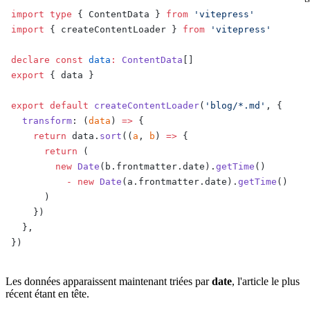
import
 type
 { ContentData } 
from
 'vitepress'
import
 { createContentLoader } 
from
 'vitepress'
declare
 const
 data
:
 ContentData
[]
export
 { data }
export
 default
 createContentLoader
(
'blog/*.md'
, {
  transform
: (
data
) 
=>
 {
    return
 data.
sort
((
a
, 
b
) 
=>
 {
      return
 (
        new
 Date
(b.frontmatter.date).
getTime
()
          -
 new
 Date
(a.frontmatter.date).
getTime
()
      )
    })
  },
})
Les données apparaissent maintenant triées par
date
, l'article le plus
récent étant en tête.