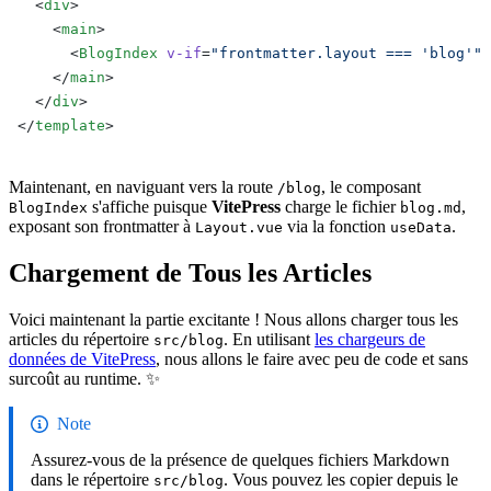
  <
div
>
    <
main
>
      <
BlogIndex
 v-if
=
"frontmatter.layout === 'blog'"
 
    </
main
>
  </
div
>
</
template
>
Maintenant, en naviguant vers la route
, le composant
/blog
s'affiche puisque
VitePress
charge le fichier
,
BlogIndex
blog.md
exposant son frontmatter à
via la fonction
.
Layout.vue
useData
Chargement de Tous les Articles
Voici maintenant la partie excitante ! Nous allons charger tous les
articles du répertoire
. En utilisant
les chargeurs de
src/blog
données de VitePress
, nous allons le faire avec peu de code et sans
surcoût au runtime. ✨
Note
Assurez-vous de la présence de quelques fichiers Markdown
dans le répertoire
. Vous pouvez les copier depuis le
src/blog