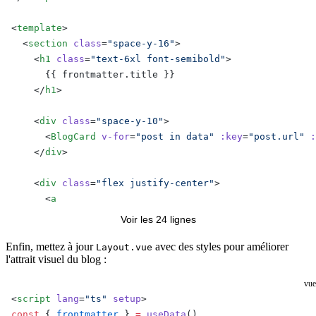
<
template
>
  <
section
 class
=
"space-y-16"
>
    <
h1
 class
=
"text-6xl font-semibold"
>
      {{ frontmatter.title }}
    </
h1
>
    <
div
 class
=
"space-y-10"
>
      <
BlogCard
 v-for
=
"post in data"
 :key
=
"post.url"
 :
    </
div
>
    <
div
 class
=
"flex justify-center"
>
      <
a
        href
=
"/"
Voir les 24 lignes
        class
=
"border-4 border-black bg-[#FFEB00] px-8
      >Retour à l'accueil</
a
>
Enfin, mettez à jour
avec des styles pour améliorer
Layout.vue
l'attrait visuel du blog :
    </
div
>
  </
section
>
vue
</
template
>
<
script
 lang
=
"ts"
 setup
>
const
 { 
frontmatter
 } 
=
 useData
()