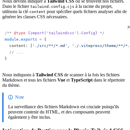
Nous devons indiquer à
Tailwind CSS
où se trouvent nos fichiers.
Dans le fichier
à la racine du projet,
tailwind.config.cjs
utilisons la clé
pour spécifier quels fichiers analyser afin de
content
générer les classes CSS nécessaires.
js
/** 
@type
 {import('tailwindcss').Config}
 */
module
.
exports
 =
 {
  content: [
'./src/**/*.md'
, 
'./.vitepress/theme/**/*.
  // ...
}
Nous indiquons à
Tailwind CSS
de scanner à la fois les fichiers
Markdown et tous les fichiers
Vue
et
TypeScript
dans le répertoire
du thème.
Note
La surveillance des fichiers Markdown est cruciale puisqu'ils
peuvent contenir du HTML, et des composants peuvent
également y être inclus.