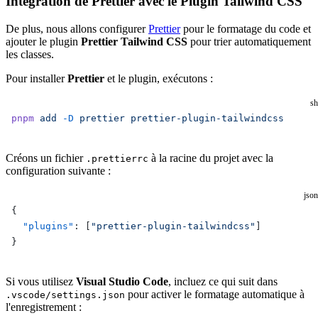
Intégration de Prettier avec le Plugin Tailwind CSS
De plus, nous allons configurer
Prettier
pour le formatage du code et
ajouter le plugin
Prettier Tailwind CSS
pour trier automatiquement
les classes.
Pour installer
Prettier
et le plugin, exécutons :
sh
pnpm
 add
 -D
 prettier
 prettier-plugin-tailwindcss
Créons un fichier
à la racine du projet avec la
.prettierrc
configuration suivante :
json
{
  "plugins"
: [
"prettier-plugin-tailwindcss"
]
}
Si vous utilisez
Visual Studio Code
, incluez ce qui suit dans
pour activer le formatage automatique à
.vscode/settings.json
l'enregistrement :