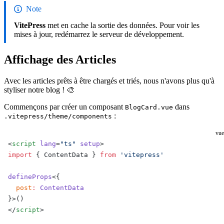
Note
VitePress
met en cache la sortie des données. Pour voir les
mises à jour, redémarrez le serveur de développement.
Affichage des Articles
Avec les articles prêts à être chargés et triés, nous n'avons plus qu'à
styliser notre blog ! 🎨
Commençons par créer un composant
dans
BlogCard.vue
:
.vitepress/theme/components
vue
<
script
 lang
=
"ts"
 setup
>
import
 { ContentData } 
from
 'vitepress'
defineProps
<{
  post
:
 ContentData
}>()
</
script
>