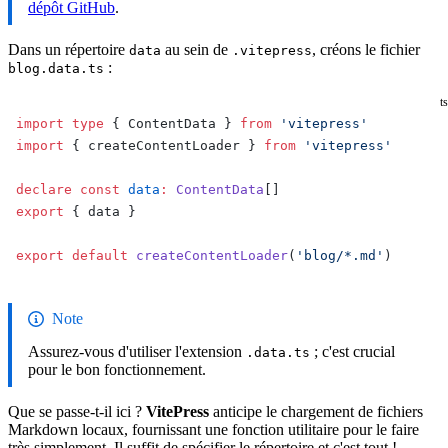
dépôt GitHub
.
Dans un répertoire
au sein de
, créons le fichier
data
.vitepress
:
blog.data.ts
ts
import
 type
 { ContentData } 
from
 'vitepress'
import
 { createContentLoader } 
from
 'vitepress'
declare
 const
 data
:
 ContentData
[]
export
 { data }
export
 default
 createContentLoader
(
'blog/*.md'
)
Note
Assurez-vous d'utiliser l'extension
; c'est crucial
.data.ts
pour le bon fonctionnement.
Que se passe-t-il ici ?
VitePress
anticipe le chargement de fichiers
Markdown locaux, fournissant une fonction utilitaire pour le faire
très simplement. Il suffit de spécifier le répertoire et c'est tout !