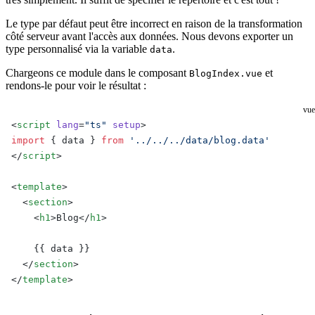
Le type par défaut peut être incorrect en raison de la transformation
côté serveur avant l'accès aux données. Nous devons exporter un
type personnalisé via la variable
.
data
Chargeons ce module dans le composant
et
BlogIndex.vue
rendons-le pour voir le résultat :
vue
<
script
 lang
=
"ts"
 setup
>
import
 { data } 
from
 '../../../data/blog.data'
</
script
>
<
template
>
  <
section
>
    <
h1
>Blog</
h1
>
    {{ data }}
  </
section
>
</
template
>