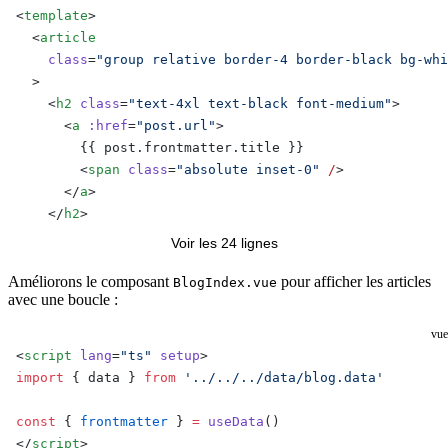
<
template
>
  <
article
    class
=
"group relative border-4 border-black bg-whi
  >
    <
h2
 class
=
"text-4xl text-black font-medium"
>
      <
a
 :href
=
"post.url"
>
        {{ post.frontmatter.title }}
        <
span
 class
=
"absolute inset-0"
 /
>
      </
a
>
    </
h2
>
Voir les 24 lignes
    <
p
 class
=
"text-xl text-black"
>
      {{ post.frontmatter.description }}
Améliorons le composant
pour afficher les articles
BlogIndex.vue
avec une boucle :
    </
p
>
  </
article
>
vue
</
template
>
<
script
 lang
=
"ts"
 setup
>
import
 { data } 
from
 '../../../data/blog.data'
const
 { 
frontmatter
 } 
=
 useData
()
</
script
>