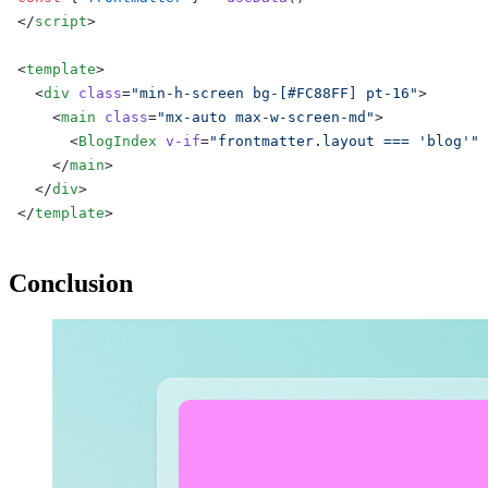
</
script
>
<
template
>
  <
div
 class
=
"min-h-screen bg-[#FC88FF] pt-16"
>
    <
main
 class
=
"mx-auto max-w-screen-md"
>
      <
BlogIndex
 v-if
=
"frontmatter.layout === 'blog'"
 
    </
main
>
  </
div
>
</
template
>
Conclusion