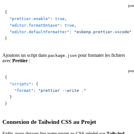
json
{
  "prettier.enable"
: 
true
,
  "editor.formatOnSave"
: 
true
,
  "editor.defaultFormatter"
: 
"esbenp.prettier-vscode"
}
Ajoutons un script dans
pour formater les fichiers
package.json
avec
Prettier
:
json
{
  "scripts"
: {
    "format"
: 
"prettier --write ."
  }
}
Connexion de Tailwind CSS au Projet
Enfin, nous devons lier notre projet au CSS généré par
Tailwind