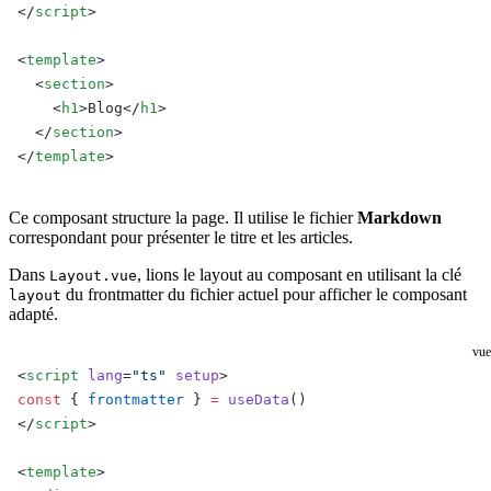
</
script
>
<
template
>
  <
section
>
    <
h1
>Blog</
h1
>
  </
section
>
</
template
>
Ce composant structure la page. Il utilise le fichier
Markdown
correspondant pour présenter le titre et les articles.
Dans
, lions le layout au composant en utilisant la clé
Layout.vue
du frontmatter du fichier actuel pour afficher le composant
layout
adapté.
vue
<
script
 lang
=
"ts"
 setup
>
const
 { 
frontmatter
 } 
=
 useData
()
</
script
>
<
template
>