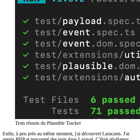
Tests réussis du Plausible Tracker
Enfin, à peu près au même moment, j'ai découvert Laracasts. J'ai
appris PHP et rencontré des tests dans Laravel. C'était révélateur.