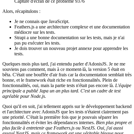
Capture d'écran de ce problème 9376
Alors, récapitulons :
Je ne connais que JavaScript.
Feathers.js a une architecture complexe et une documentation
médiocre sur les tests.
Strapi a une bonne documentation sur les tests, mais je n'ai
pas pu exécuter les tests.
Je dois trouver un nouveau projet annexe pour apprendre les
tests.
Quelques mois plus tard, j'ai entendu parler d'AdonisJS. Je ne me
souviens pas comment, mais à ce moment-là, la version 5 était en
bêta. C'était une bouffée d'air frais car la documentation semblait très
bonne, et le framework était riche en fonctionnalités. Plein de
fonctionnalités, oui, mais la partie tests n'était pas encore là.
L'équipe
principale a publié Japa un an plus tard. C'est un cadre de test
agréable pour Node.js.
Quoi qu'il en soit, j'ai tellement appris sur le développement backend
et l'architecture avec AdonisJS que les tests n'étaient clairement pas
une priorité. C'était la première fois que je pouvais séparer les
fonctionnalités et éviter les dépendances internes.
Bien plus propre et
plus facile à entretenir que Feathers.js ou NestJS.
Oui, j'ai aussi
essayé NestJS, mais ce framework est une véritable blague pour