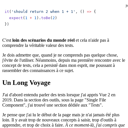
js
it
(
'should return 2 when 1 + 1'
, () 
=>
 {
  expect
(
1
 +
 1
).
toBe
(
2
)
})
C'est
loin des scénarios du monde réel
et cela n'aide pas à
comprendre la véritable valeur des tests.
Je dois admettre que, quand je ne comprends pas quelque chose,
j'évite de l'utiliser. Néanmoins, depuis ma première rencontre avec le
concept de tests, cela a persisté dans mon esprit, me poussant à
rassembler des connaissances à ce sujet.
Un Long Voyage
J'ai d'abord entendu parler des tests lorsque j'ai appris Vue 2 en
2019. Dans la section des outils, sous la page "Single File
Component", j'ai trouvé une section dédiée aux "Tests".
Je pense que j'ai lu le début de la page mais je n'ai jamais été plus
loin. Il y avait trop de nouveaux concepts à saisir, trop d'outils à
apprendre, et trop de choix à faire.
À ce moment-là, j'ai compris que