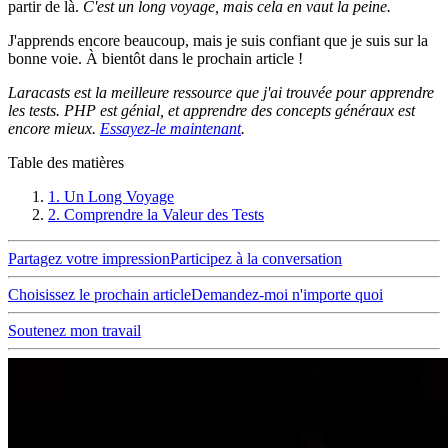
partir de là.
C'est un long voyage, mais cela en vaut la peine.
J'apprends encore beaucoup, mais je suis confiant que je suis sur la
bonne voie. À bientôt dans le prochain article !
Laracasts est la meilleure ressource que j'ai trouvée pour apprendre
les tests. PHP est génial, et apprendre des concepts généraux est
encore mieux.
Essayez-le maintenant
.
Table des matières
1.
Un Long Voyage
2.
Comprendre la Valeur des Tests
Partagez votre impression
Participez à la conversation
Choisissez le prochain article
Demandez-moi n'importe quoi
Soutenez mon travail