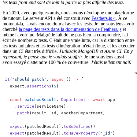
les tests front-end sont de loin la partie la plus difficile des tests.
En 2020, avec quelques amis, nous avons développé une plateforme
de tutorat. Le serveur API a été construit avec
Feathers.js 4
. À ce
moment-là, j'avais encore du mal avec les tests. Je me souviens avoir
cherché
la page des tests dans la documentation de Feathers.js
et
même l'avoir lue. Malgré le fait de ne pas bien la comprendre, j'ai
écrit de nombreux tests. C'était une vraie lutte, car la distinction entre
les tests unitaires et les tests d'intégration m'était floue, et les exécuter
dans un CI était très difficile.
J'utilisais MongoDB et Azure CI. En y
repensant, je pense que je voulais souffrir.
Je me souviens aussi
avoir essayé d'atteindre 100 % de couverture.
J'étais tellement naïf.
ts
it
(
'should patch'
, 
async
 () 
=>
 {
  expect.
assertions
(
5
)
  const
 patchedResult
:
 Department
 =
 await
 app
    .
service
(serviceName)
    .
patch
(result._id, anotherDepartment)
  expect
(patchedResult).
toBeDefined
()
  expect
(patchedResult).
toHaveProperty
(
'_id'
)