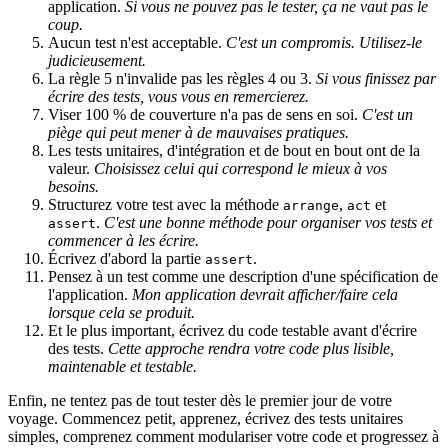
application.
Si vous ne pouvez pas le tester, ça ne vaut pas le
coup.
Aucun test n'est acceptable.
C'est un compromis. Utilisez-le
judicieusement.
La règle 5 n'invalide pas les règles 4 ou 3.
Si vous finissez par
écrire des tests, vous vous en remercierez.
Viser 100 % de couverture n'a pas de sens en soi.
C'est un
piège qui peut mener à de mauvaises pratiques.
Les tests unitaires, d'intégration et de bout en bout ont de la
valeur.
Choisissez celui qui correspond le mieux à vos
besoins.
Structurez votre test avec la méthode
,
et
arrange
act
.
C'est une bonne méthode pour organiser vos tests et
assert
commencer à les écrire.
Écrivez d'abord la partie
.
assert
Pensez à un test comme une description d'une spécification de
l'application.
Mon application devrait afficher/faire cela
lorsque cela se produit.
Et le plus important, écrivez du code testable avant d'écrire
des tests.
Cette approche rendra votre code plus lisible,
maintenable et testable.
Enfin, ne tentez pas de tout tester dès le premier jour de votre
voyage. Commencez petit, apprenez, écrivez des tests unitaires
simples, comprenez comment modulariser votre code et progressez à