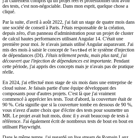
j'ai clairement compris qu'un projet réel et professionnel doit avoir
des tests, c'est non-négociable. Dans mon esprit, quelque chose a
cliqué.
Par la suite, d'avril à août 2022, j'ai fait un stage de quatre mois dans
une société de conseil à Paris. J'étais responsable de la création,
depuis zéro, d'un panneau d'administration pour un projet de cluster
de calcul hautes performances utilisant Angular 14. C'était une
première pour moi. Je n'avais jamais utilisé Angular auparavant. J'ai
mis des mois à saisir le concept de
et le système d'injection
TestBed
de dépendances (DI).
J'étais tellement perdu, mais plus tard, j'ai
découvert que l'injection de dépendances est importante.
Pendant
cette période, j'ai appris des concepts mais je n'avais pas de pratique
réelle.
En 2024, j'ai effectué mon stage de six mois dans une entreprise de
cloud suisse. Je faisais partie d'une équipe développant des
composants pour d'autres projets. C'est là que j'ai vraiment
commencé à apprécier les tests. Tout d'abord, la couverture était de
90 %. Cela signifie que si la couverture tombe en dessous de 90 %,
vous n'avez d'autre choix que d'écrire des tests pour soumettre un
MR. Le projet avait huit mois, donc il y avait beaucoup de tests à
référence. J'ai également écrit de nombreux tests de bout en bout en
utilisant Playwright.
Dans le même temps, j'ai regardé un live stream de Romain Lanz