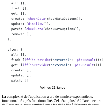
})
    all: [],
    find: [],
    get: [],
    create: [
checkData
(checkDataOptions)],
    update: [
disallow
()],
    patch: [
checkData
(checkDataOptions)],
    remove: [],
  },
  after: {
    all: [],
    find: [
iff
(
isProvider
(
'external'
), 
pickResult
())],
    get: [
iff
(
isProvider
(
'external'
), 
pickResult
())],
    create: [],
    update: [],
    patch: [],
    remove: [],
Voir les 21 lignes
  },
}
La complexité de l'application a crû de manière exponentielle,
fonctionnalité après fonctionnalité. Cela était plus lié à l'architecture
de Feathers.js, mais combiné avec les défis liés à l'écriture de tests