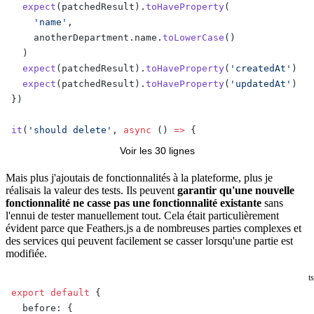
  expect
(patchedResult).
toHaveProperty
(
    'name'
,
    anotherDepartment.name.
toLowerCase
()
  )
  expect
(patchedResult).
toHaveProperty
(
'createdAt'
)
  expect
(patchedResult).
toHaveProperty
(
'updatedAt'
)
})
it
(
'should delete'
, 
async
 () 
=>
 {
  expect.
assertions
(
5
)
Voir les 30 lignes
  const
 deleteResult
:
 Department
 =
 await
 app
Mais plus j'ajoutais de fonctionnalités à la plateforme, plus je
réalisais la valeur des tests. Ils peuvent
garantir qu'une nouvelle
    .
service
(serviceName)
fonctionnalité ne casse pas une fonctionnalité existante
sans
    .
remove
(result._id)
l'ennui de tester manuellement tout. Cela était particulièrement
évident parce que Feathers.js a de nombreuses parties complexes et
  expect
(deleteResult).
toBeDefined
()
des services qui peuvent facilement se casser lorsqu'une partie est
modifiée.
  expect
(deleteResult).
toHaveProperty
(
'_id'
)
  expect
(deleteResult).
toHaveProperty
(
'name'
, result.n
ts
  expect
(deleteResult).
toHaveProperty
(
'createdAt'
)
export
 default
 {
  expect
(deleteResult).
toHaveProperty
(
'updatedAt'
)
  before: {