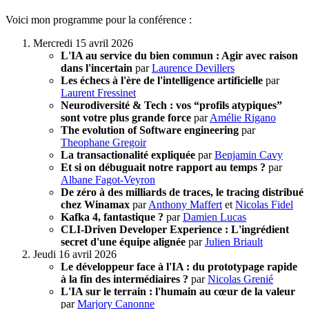
Voici mon programme pour la conférence :
Mercredi 15 avril 2026
L'IA au service du bien commun : Agir avec raison
dans l'incertain
par
Laurence Devillers
Les échecs à l'ère de l'intelligence artificielle
par
Laurent Fressinet
Neurodiversité & Tech : vos “profils atypiques”
sont votre plus grande force
par
Amélie Rigano
The evolution of Software engineering
par
Theophane Gregoir
La transactionalité expliquée
par
Benjamin Cavy
Et si on débuguait notre rapport au temps ?
par
Albane Fagot-Veyron
De zéro à des milliards de traces, le tracing distribué
chez Winamax
par
Anthony Maffert
et
Nicolas Fidel
Kafka 4, fantastique ?
par
Damien Lucas
CLI-Driven Developer Experience : L'ingrédient
secret d'une équipe alignée
par
Julien Briault
Jeudi 16 avril 2026
Le développeur face à l'IA : du prototypage rapide
à la fin des intermédiaires ?
par
Nicolas Grenié
L'IA sur le terrain : l'humain au cœur de la valeur
par
Marjory Canonne