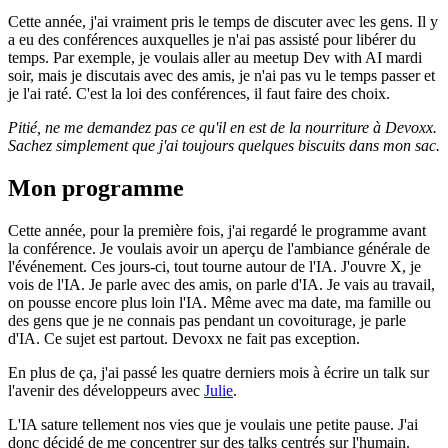
Cette année, j'ai vraiment pris le temps de discuter avec les gens. Il y
a eu des conférences auxquelles je n'ai pas assisté pour libérer du
temps. Par exemple, je voulais aller au meetup Dev with AI mardi
soir, mais je discutais avec des amis, je n'ai pas vu le temps passer et
je l'ai raté. C'est la loi des conférences, il faut faire des choix.
Pitié, ne me demandez pas ce qu'il en est de la nourriture à Devoxx.
Sachez simplement que j'ai toujours quelques biscuits dans mon sac.
Mon programme
Cette année, pour la première fois, j'ai regardé le programme avant
la conférence. Je voulais avoir un aperçu de l'ambiance générale de
l'événement. Ces jours-ci, tout tourne autour de l'IA. J'ouvre X, je
vois de l'IA. Je parle avec des amis, on parle d'IA. Je vais au travail,
on pousse encore plus loin l'IA. Même avec ma date, ma famille ou
des gens que je ne connais pas pendant un covoiturage, je parle
d'IA. Ce sujet est partout. Devoxx ne fait pas exception.
En plus de ça, j'ai passé les quatre derniers mois à écrire un talk sur
l'avenir des développeurs avec
Julie
.
L'IA sature tellement nos vies que je voulais une petite pause. J'ai
donc décidé de me concentrer sur des talks centrés sur l'humain.