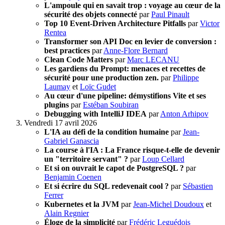
L'ampoule qui en savait trop : voyage au cœur de la
sécurité des objets connecté
par
Paul Pinault
Top 10 Event-Driven Architecture Pitfalls
par
Victor
Rentea
Transformer son API Doc en levier de conversion :
best practices
par
Anne-Flore Bernard
Clean Code Matters
par
Marc LECANU
Les gardiens du Prompt: menaces et recettes de
sécurité pour une production zen.
par
Philippe
Laumay
et
Loïc Gudet
Au cœur d'une pipeline: démystifions Vite et ses
plugins
par
Estéban Soubiran
Debugging with IntelliJ IDEA
par
Anton Arhipov
Vendredi 17 avril 2026
L'IA au défi de la condition humaine
par
Jean-
Gabriel Ganascia
La course à l'IA : La France risque-t-elle de devenir
un "territoire servant" ?
par
Loup Cellard
Et si on ouvrait le capot de PostgreSQL ?
par
Benjamin Coenen
Et si écrire du SQL redevenait cool ?
par
Sébastien
Ferrer
Kubernetes et la JVM
par
Jean-Michel Doudoux
et
Alain Regnier
Éloge de la simplicité
par
Frédéric Leguédois